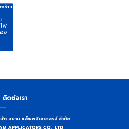
น
ยไฟ
้อง
ติดต่อเรา
ิษัท สยาม แอ็พพลิเคเตอรส์ จำกัด
AM APPLICATORS CO., LTD.