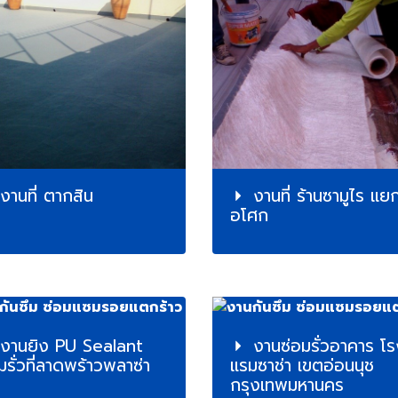
งานที่ ตากสิน
งานที่ ร้านซามูไร แย
อโศก
งานยิง PU Sealant
งานซ่อมรั่วอาคาร โ
มรั่วที่ลาดพร้าวพลาซ่า
แรมซาช่า เขตอ่อนนุช
กรุงเทพมหานคร