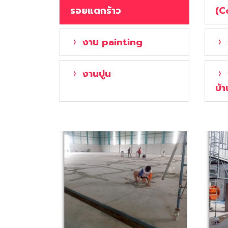
รอยแตกร้าว
(C
งาน painting
งานปูน
บ้า