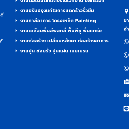
งานต่อเติมตกแต่งรีโนเวทบ้าน ซีลกระจก
งานปรับปรุงแก้ไขการแตกร้าวรั่วซึม
ี่
บา
งานทาสีอาคาร โครงเหล็ก Painting
อำ
งานเคลือบพื้นอีพอกซี่ พื้นพียู พื้นแกร่ง
งานก่อสร้าง เปลี่ยนหลังคา ก่อสร้างอาคาร
ห้
งานปูน ซ่อมรั่ว ปูนแผ่น เมมเบรน