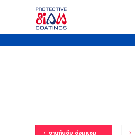
งานกันซึม ซ่อมแซม