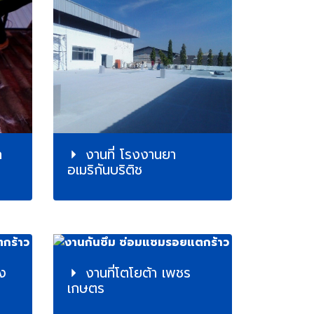
ก
งานที่ โรงงานยา
อเมริกันบริติช
รง
งานที่โตโยต้า เพชร
เกษตร