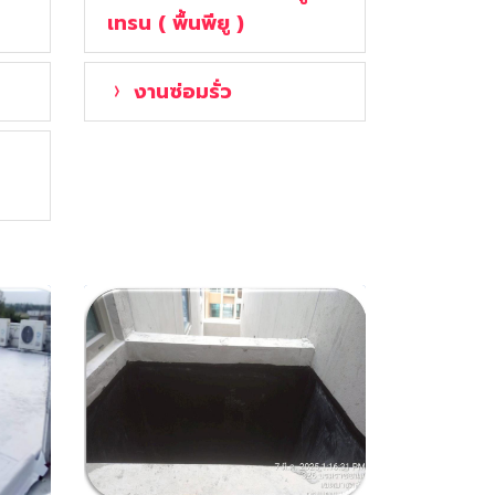
เทรน ( พื้นพียู )
งานซ่อมรั่ว