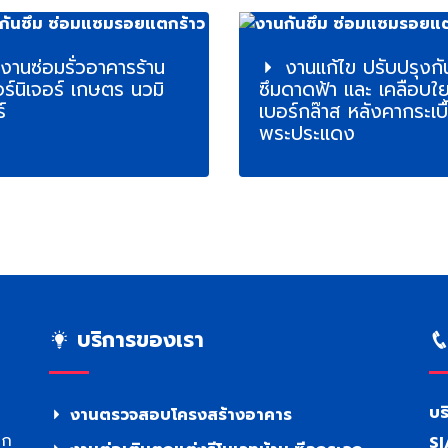
งานซ่อมรั่วอาคารร้าน
งานแก้ไข ปรับปรุงกั
ร์นิเจอร์ เกษตร นวมิ
ซึมดาดฟ้า และ เคลือบใ
์
เบอร์กล๊าส หลังคากระเบื
พระประแดง
บริการของเรา
บร
งานตรวจสอบโครงสร้างอาคาร
าก
SI